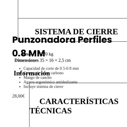
SISTEMA DE CIERRE
Punzonadora Perfiles
0.8 MM
Peso
0,70 kg
Dimensiones
35 × 16 × 2,5 cm
Capacidad de corte de 0.5-0.8 mm
Información
Cuerpo de acero carbono
Mango de caucho
Agarre ergonómico antideslizante
Incluye sistema de cierre
28,00
€
CARACTERÍSTICAS
Punzonadora
TÉCNICAS
Perfiles
0.8
MM
cantidad