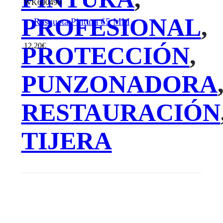
WK600490
PROFESIONAL
,
Rasqueta Pintura 65 MM
12,20
€
PROTECCIÓN
,
PUNZONADORA
RESTAURACIÓN
TIJERA