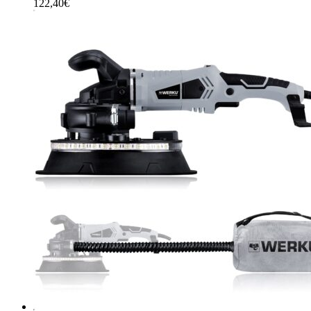
122,40
€