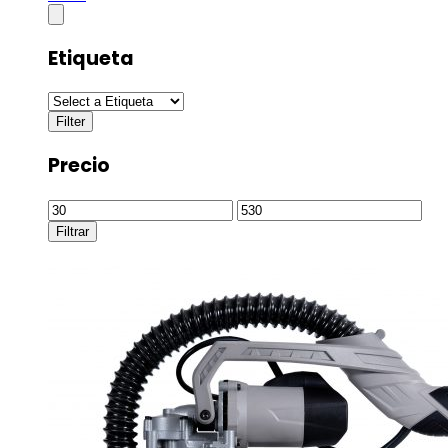
Etiqueta
Precio
Precio
Precio
mínimo
máximo
Filtrar